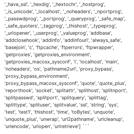
'_have_ssl', '_hexdig', '_hextochr', '_hostprog',
'_is_unicode', '_localhost', '_noheaders', '_nportprog',
'_passwdprog', '_portprog', '_queryprog', '_safe_map',
'_safe_quoters', '_tagprog', '_thishost', '_typeprog',
'_urlopener', '_userprog', '_valueprog', 'addbase',
'addclosehook', 'addinfo', 'addinfourl', 'always_safe',
'basejoin', 'c', 'ftpcache', 'ftperrors', 'ftpwrapper',
'getproxies', 'getproxies_environment',
'getproxies_macosx_sysconf', 'i', 'localhost', 'main',
'noheaders', 'os', 'pathname2url', 'proxy_bypass',
'proxy_bypass_environment',
'proxy_bypass_macosx_sysconf', 'quote', 'quote_plus',
'reporthook', 'socket', 'splitattr', 'splithost', 'splitnport',
'splitpasswd', 'splitport', 'splitquery', 'splittag',
'splittype', 'splituser', 'splitvalue', 'ssl', 'string', 'sys',
'test', 'test1', 'thishost', 'time', 'toBytes', 'unquote',
'unquote_plus', 'unwrap', 'url2pathname', 'urlcleanup',
'urlencode', 'urlopen', 'urlretrieve'] ```