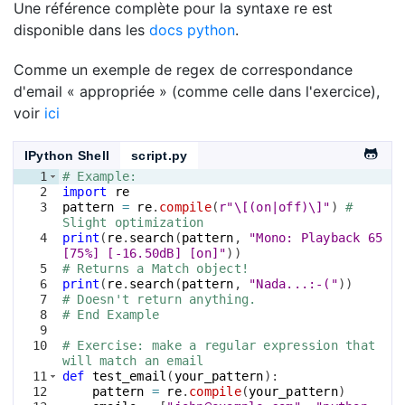
Une référence complète pour la syntaxe re est
disponible dans les
docs python
.
Comme un exemple de regex de correspondance
d'email « appropriée » (comme celle dans l'exercice),
voir
ici
IPython Shell
script.py
1
# Example: 
2
import
re
3
pattern
=
re
.
compile
(
r"\[(on|off)\]"
)
# 
Slight optimization
4
print
(
re
.
search
(
pattern
, 
"Mono: Playback 65 
[75%] [-16.50dB] [on]"
))
5
# Returns a Match object!
6
print
(
re
.
search
(
pattern
, 
"Nada...:-("
))
7
# Doesn't return anything.
8
# End Example
9
10
# Exercise: make a regular expression that 
will match an email
11
def
test_email
(
your_pattern
)
:
12
pattern
=
re
.
compile
(
your_pattern
)