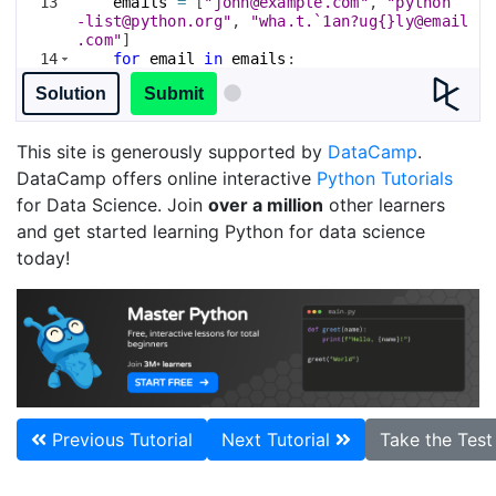
13
emails
=
[
"john@example.com"
, 
"python
-list@python.org"
, 
"wha.t.`1an?ug{}ly@email
.com"
]
14
for
email
in
emails
:
15
if
not
re
.
match
(
pattern
, 
email
)
:
Solution
Submit
This site is generously supported by
DataCamp
.
DataCamp offers online interactive
Python Tutorials
for Data Science. Join
over a million
other learners
and get started learning Python for data science
today!
Previous Tutorial
Next Tutorial
Take the Tes