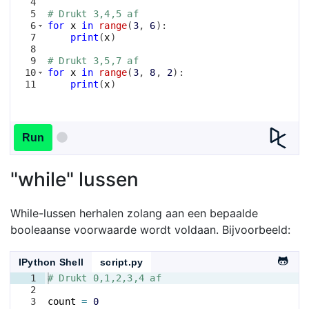
4
5
# Drukt 3,4,5 af
6
for
x
in
range
(
3
, 
6
)
:
7
print
(
x
)
8
9
# Drukt 3,5,7 af
10
for
x
in
range
(
3
, 
8
, 
2
)
:
11
print
(
x
)
Run
"while" lussen
While-lussen herhalen zolang aan een bepaalde
booleaanse voorwaarde wordt voldaan. Bijvoorbeeld:
IPython Shell
script.py
1
# Drukt 0,1,2,3,4 af
2
3
count
=
0