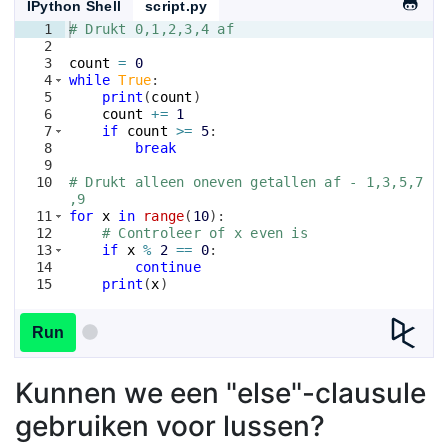
IPython Shell
script.py
1
# Drukt 0,1,2,3,4 af
2
3
count
=
0
4
while
True
:
5
print
(
count
)
6
count
+=
1
7
if
count
>=
5
:
8
break
9
10
# Drukt alleen oneven getallen af - 1,3,5,7
,9
11
for
x
in
range
(
10
)
:
12
# Controleer of x even is
13
if
x
%
2
==
0
:
14
continue
15
print
(
x
)
Run
Kunnen we een "else"-clausule
gebruiken voor lussen?