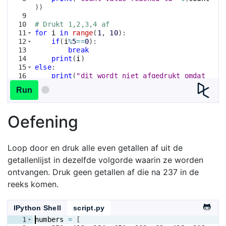
))
9
10
# Drukt 1,2,3,4 af
11
for
i
in
range
(
1
, 
10
)
:
12
if
(
i
%
5
==
0
)
:
13
break
14
print
(
i
)
15
else
:
16
print
(
"dit wordt niet afgedrukt omdat 
de for-lus is beëindigd vanwege break maar 
Run
niet door een mislukking in de voorwaarde"
)
Oefening
Loop door en druk alle even getallen af uit de
getallenlijst in dezelfde volgorde waarin ze worden
ontvangen. Druk geen getallen af die na 237 in de
reeks komen.
IPython Shell
script.py
1
numbers
=
[