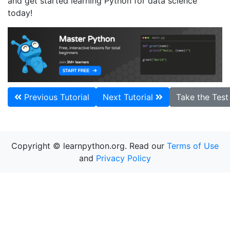
and get started learning Python for data science
today!
Previous Tutorial
Next Tutorial
Take the Tes
Copyright © learnpython.org. Read our
Terms of Use
and
Privacy Policy