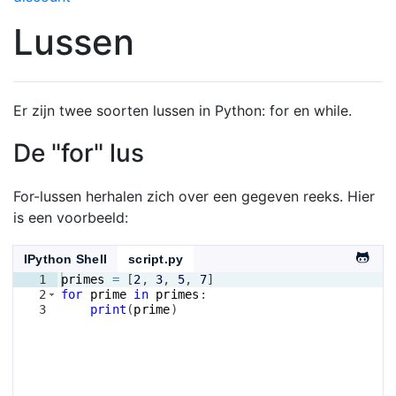
Lussen
Er zijn twee soorten lussen in Python: for en while.
De "for" lus
For-lussen herhalen zich over een gegeven reeks. Hier
is een voorbeeld:
IPython Shell
script.py
1
primes
=
[
2
, 
3
, 
5
, 
7
]
2
for
prime
in
primes
:
3
print
(
prime
)