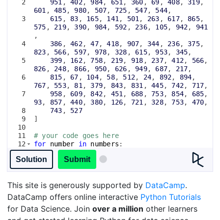
2
951
, 
402
, 
984
, 
651
, 
360
, 
69
, 
408
, 
319
, 
601
, 
485
, 
980
, 
507
, 
725
, 
547
, 
544
,
3
615
, 
83
, 
165
, 
141
, 
501
, 
263
, 
617
, 
865
, 
575
, 
219
, 
390
, 
984
, 
592
, 
236
, 
105
, 
942
, 
941
,
4
386
, 
462
, 
47
, 
418
, 
907
, 
344
, 
236
, 
375
, 
823
, 
566
, 
597
, 
978
, 
328
, 
615
, 
953
, 
345
,
5
399
, 
162
, 
758
, 
219
, 
918
, 
237
, 
412
, 
566
, 
826
, 
248
, 
866
, 
950
, 
626
, 
949
, 
687
, 
217
,
6
815
, 
67
, 
104
, 
58
, 
512
, 
24
, 
892
, 
894
, 
767
, 
553
, 
81
, 
379
, 
843
, 
831
, 
445
, 
742
, 
717
,
7
958
, 
609
, 
842
, 
451
, 
688
, 
753
, 
854
, 
685
, 
93
, 
857
, 
440
, 
380
, 
126
, 
721
, 
328
, 
753
, 
470
,
8
743
, 
527
9
]
10
11
# your code goes here
12
for
number
in
numbers
:
Solution
Submit
This site is generously supported by
DataCamp
.
DataCamp offers online interactive
Python Tutorials
for Data Science. Join
over a million
other learners