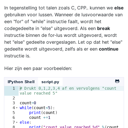
In tegenstelling tot talen zoals C, CPP.. kunnen we
else
gebruiken voor lussen. Wanneer de lusvoorwaarde van
een "for" of "while" instructie faalt, wordt het
codegedeelte in "else" uitgevoerd. Als een
break
instructie binnen de for-lus wordt uitgevoerd, wordt
het "else" gedeelte overgeslagen. Let op dat het "else"
gedeelte wordt uitgevoerd, zelfs als er een
continue
instructie is.
Hier zijn een paar voorbeelden:
IPython Shell
script.py
1
# Drukt 0,1,2,3,4 af en vervolgens "count 
value reached 5"
2
3
count
=
0
4
while
(
count
<
5
)
:
5
print
(
count
)
6
count
+=
1
7
else
:
8
print
(
"count value reached %d"
%
(
count