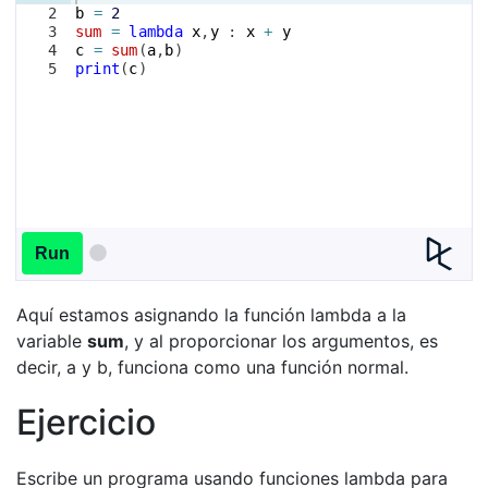
2
b
=
2
3
sum
=
lambda
x
,
y
 : 
x
+
y
4
c
=
sum
(
a
,
b
)
5
print
(
c
)
Run
Aquí estamos asignando la función lambda a la
variable
sum
, y al proporcionar los argumentos, es
decir, a y b, funciona como una función normal.
Ejercicio
Escribe un programa usando funciones lambda para