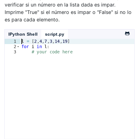
verificar si un número en la lista dada es impar.
Imprime "True" si el número es impar o "False" si no lo
es para cada elemento.
IPython Shell
script.py
1
l
=
[
2
,
4
,
7
,
3
,
14
,
19
]
2
for
i
in
l
:
3
# your code here