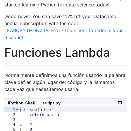
started learning Python for data science today!
Good news! You can save 25% off your Datacamp
annual subscription with the code
LEARNPYTHON23ALE25 - Click here to redeem your
discount
Funciones Lambda
Normalmente definimos una función usando la palabra
clave def en algún lugar del código y la llamamos
cada vez que necesitamos usarla.
IPython Shell
script.py
1
def
sum
(
a
,
b
)
:
2
return
a
+
b
3
4
a
=
1
5
b
=
2