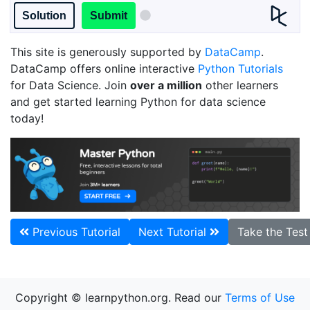
Solution
Submit
This site is generously supported by
DataCamp
.
DataCamp offers online interactive
Python Tutorials
for Data Science. Join
over a million
other learners
and get started learning Python for data science
today!
Previous Tutorial
Next Tutorial
Take the Tes
Copyright © learnpython.org. Read our
Terms of Use