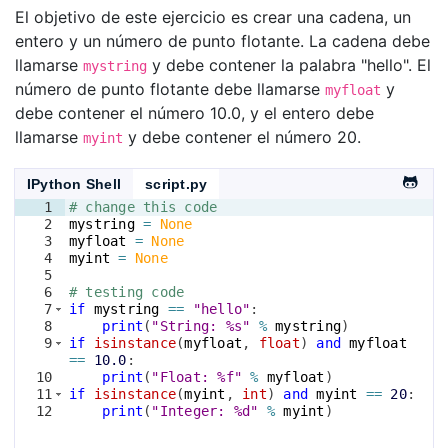
El objetivo de este ejercicio es crear una cadena, un
entero y un número de punto flotante. La cadena debe
llamarse
y debe contener la palabra "hello". El
mystring
número de punto flotante debe llamarse
y
myfloat
debe contener el número 10.0, y el entero debe
llamarse
y debe contener el número 20.
myint
IPython Shell
script.py
1
# change this code
2
mystring
=
None
3
myfloat
=
None
4
myint
=
None
5
6
# testing code
7
if
mystring
==
"hello"
:
8
print
(
"String: %s"
%
mystring
)
9
if
isinstance
(
myfloat
, 
float
)
and
myfloat
==
10.0
:
10
print
(
"Float: %f"
%
myfloat
)
11
if
isinstance
(
myint
, 
int
)
and
myint
==
20
:
12
print
(
"Integer: %d"
%
myint
)