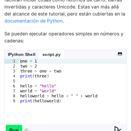
invertidas y caracteres Unicode. Estas van más allá
del alcance de este tutorial, pero están cubiertas en la
documentación de Python
.
Se pueden ejecutar operadores simples en números y
cadenas:
IPython Shell
script.py
1
one
=
1
2
two
=
2
3
three
=
one
+
two
4
print
(
three
)
5
6
hello
=
"hello"
7
world
=
"world"
8
helloworld
=
hello
+
" "
+
world
9
print
(
helloworld
)
Run