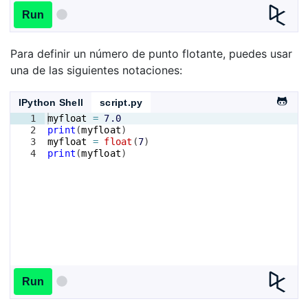
Run
Para definir un número de punto flotante, puedes usar
una de las siguientes notaciones:
IPython Shell
script.py
1
myfloat
=
7.0
2
print
(
myfloat
)
3
myfloat
=
float
(
7
)
4
print
(
myfloat
)
Run