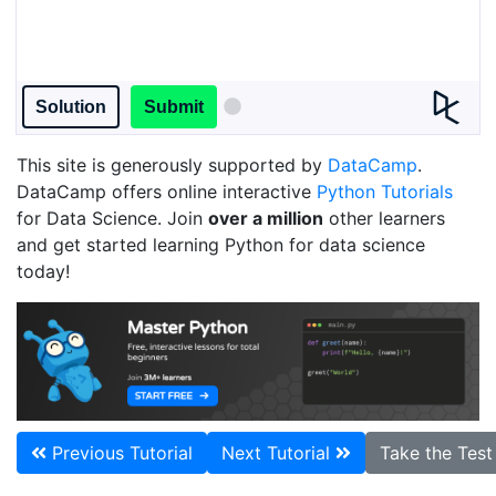
Solution
Submit
This site is generously supported by
DataCamp
.
DataCamp offers online interactive
Python Tutorials
for Data Science. Join
over a million
other learners
and get started learning Python for data science
today!
Previous Tutorial
Next Tutorial
Take the Tes