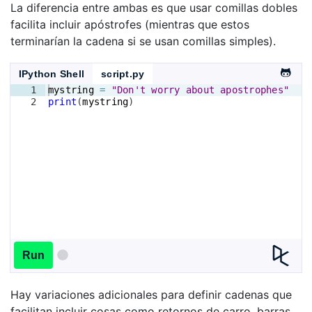
La diferencia entre ambas es que usar comillas dobles
facilita incluir apóstrofes (mientras que estos
terminarían la cadena si se usan comillas simples).
IPython Shell
script.py
1
mystring
=
"Don't worry about apostrophes"
2
print
(
mystring
)
Run
Hay variaciones adicionales para definir cadenas que
facilitan incluir cosas como retornos de carro, barras