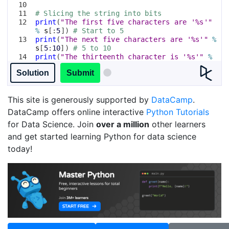
10
11
# Slicing the string into bits
12
print
(
"The first five characters are '%s'"
%
s
[
:
5
])
# Start to 5
13
print
(
"The next five characters are '%s'"
%
s
[
5
:
10
])
# 5 to 10
14
print
(
"The thirteenth character is '%s'"
%
s
[
12
])
# Just number 12
Solution
Submit
This site is generously supported by
DataCamp
.
DataCamp offers online interactive
Python Tutorials
for Data Science. Join
over a million
other learners
and get started learning Python for data science
today!