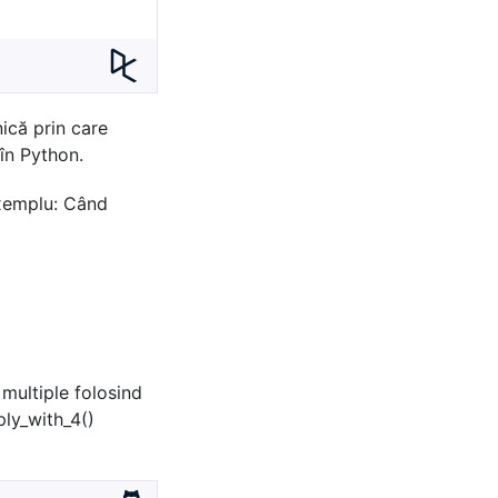
nică prin care
 în Python.
Exemplu: Când
 multiple folosind
ply_with_4()