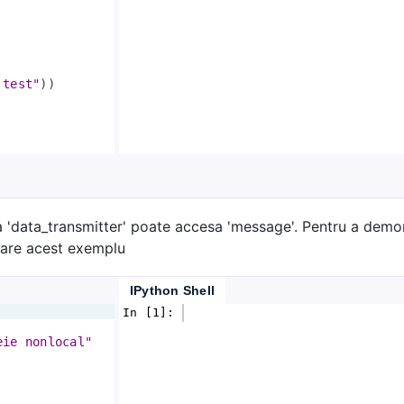
 test"
))
 'data_transmitter' poate accesa 'message'. Pentru a demon
erare acest exemplu
IPython Shell
In [1]: 
eie nonlocal"