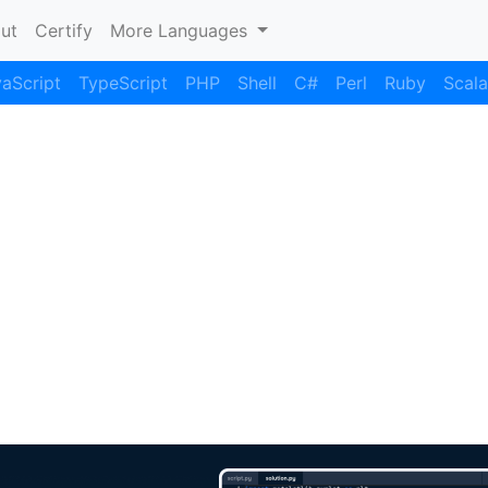
nt)
ut
Certify
More Languages
aScript
TypeScript
PHP
Shell
C#
Perl
Ruby
Scala