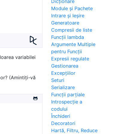
Dicționare
Module și Pachete
Intrare și Ieșire
Generatoare
Compresii de liste
Funcții lambda
Argumente Multiple
pentru Funcții
loarea variabilei
Expresii regulate
Gestionarea
Excepțiilor
or? (Amintiți-vă
Seturi
Serializare
Funcții parțiale
Introspecție a
codului
Închideri
Decoratori
Hartă, Filtru, Reduce