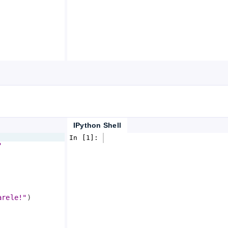
IPython Shell
In [1]: 
"
arele!"
)