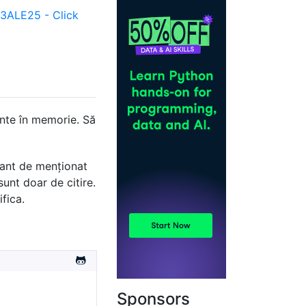
ALE25 - Click
ente în memorie. Să
rtant de menționat
sunt doar de citire.
fica.
Sponsors