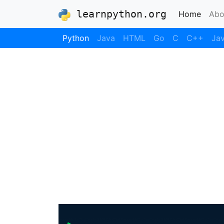
learnpython.org
(curre
Home
Abo
Python
Java
HTML
Go
C
C++
Jav