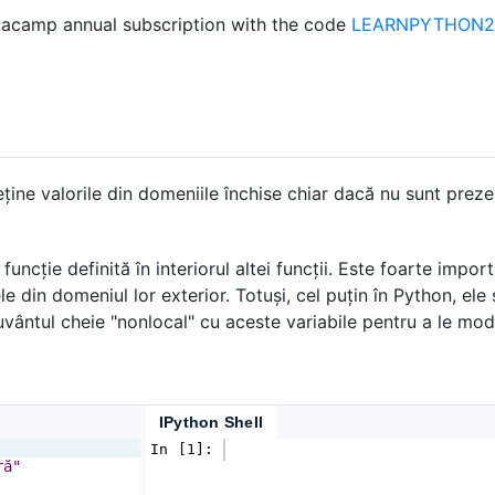
acamp annual subscription with the code
LEARNPYTHON23
eține valorile din domeniile închise chiar dacă nu sunt prez
funcție definită în interiorul altei funcții. Este foarte impo
e din domeniul lor exterior. Totuși, cel puțin în Python, ele 
uvântul cheie "nonlocal" cu aceste variabile pentru a le modi
IPython Shell
In [1]: 
ră"