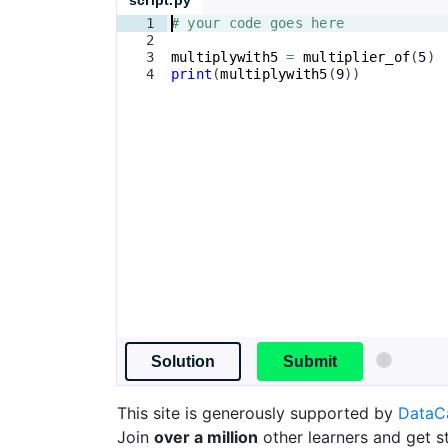
script.py
1
# your code goes here
2
3
multiplywith5
=
multiplier_of
(
5
)
4
print
(
multiplywith5
(
9
))
Solution
Submit
This site is generously supported by
Data
Join
over a million
other learners and get s