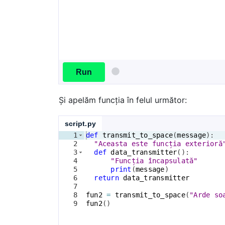
Run
Și apelăm funcția în felul următor:
script.py
1
def
transmit_to_space
(
message
)
:
2
"Aceasta este funcția exterioră
3
def
data_transmitter
(
)
:
4
"Funcția încapsulată"
5
print
(
message
)
6
return
data_transmitter
7
8
fun2
=
transmit_to_space
(
"Arde so
9
fun2
(
)