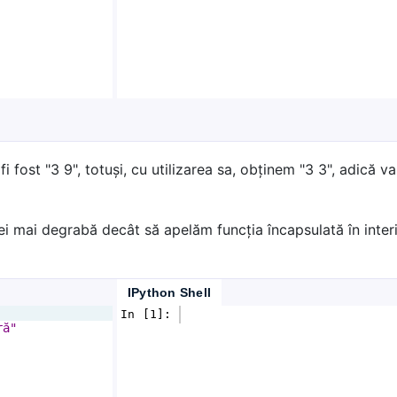
fi fost "3 9", totuși, cu utilizarea sa, obținem "3 3", adică va
ei mai degrabă decât să apelăm funcția încapsulată în interi
IPython Shell
In [1]: 
ră"