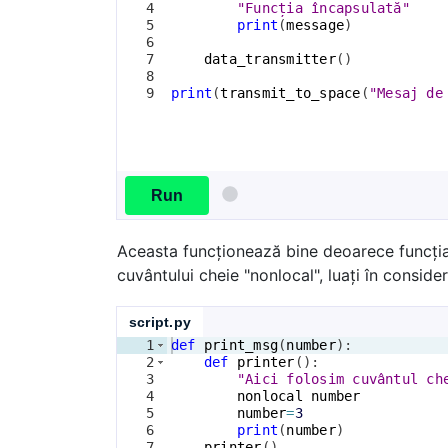
4
"Funcția încapsulată"
5
print
(
message
)
6
7
data_transmitter
(
)
8
9
print
(
transmit_to_space
(
"Mesaj de
Run
Aceasta funcționează bine deoarece funcția
cuvântului cheie "nonlocal", luați în consid
script.py
1
def
print_msg
(
number
)
:
2
def
printer
(
)
:
3
"Aici folosim cuvântul ch
4
nonlocal
number
5
number
=
3
6
print
(
number
)
7
printer
(
)