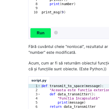
8
print
(
number
)
9
10
print_msg
(
9
)
Run
Fără cuvântul cheie "nonlocal", rezultatul ar 
"number" este modificată.
Acum, cum ar fi să returnăm obiectul funcți
că și funcțiile sunt obiecte. (Este Python.))
script.py
1
def
transmit_to_space
(
message
)
:
2
"Aceasta este funcția exterio
3
def
data_transmitter
(
)
:
4
"Funcția încapsulată"
5
print
(
message
)
6
return
data_transmitter