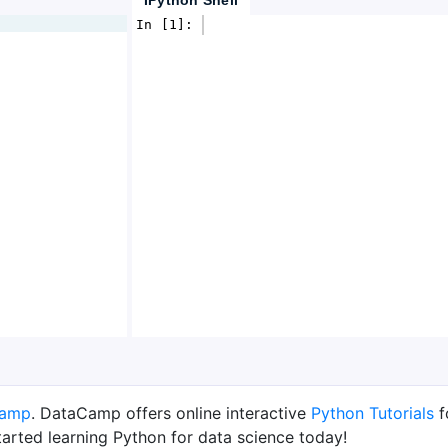
IPython Shell
In [1]: 
Camp
. DataCamp offers online interactive
Python Tutorials
f
tarted learning Python for data science today!