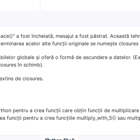
ace()" a fost încheiată, mesajul a fost păstrat. Această teh
terminarea acelor alte funcții originale se numește closures
bilelor globale și oferă o formă de ascundere a datelor. (
losures în schimb).
extins de closures.
ython pentru a crea funcții care obțin funcții de multiplicare
ea funcții pentru a crea funcțiile multiply_with_5() sau multi