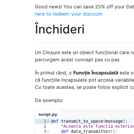
Good news! You can save 25% off your Dat
here to redeem your discount
Închideri
Un Closure este un obiect funcțional care r
parcurgem acest concept pas cu pas.
În primul rând, o
Funcție Încapsulată
este o 
că funcțiile încapsulate pot accesa variabilel
Cu toate acestea, se poate folosi explicit c
De exemplu:
script.py
1
def
transmit_to_space
(
message
)
:
2
"Aceasta este funcția exterio
3
def
data_transmitter
(
)
: