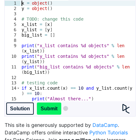
1
x
=
object
(
)
2
y
=
object
(
)
3
4
# TODO: change this code
5
x_list
=
[
x
]
6
y_list
=
[
y
]
7
big_list
=
[
]
8
9
print
(
"x_list contains %d objects"
%
len
(
x_list
))
10
print
(
"y_list contains %d objects"
%
len
(
y_list
))
11
print
(
"big_list contains %d objects"
%
len
(
big_list
))
12
13
# testing code
14
if
x_list
.
count
(
x
)
==
10
and
y_list
.
count
(
y
)
==
10
:
15
print
(
"Almost there..."
)
16
if
big_list
.
count
(
x
)
==
10
and
big_list
Solution
Submit
.
count
(
y
)
==
10
:
This site is generously supported by
DataCamp
.
DataCamp offers online interactive
Python Tutorials
for Data Science. Join
over a million
other learners