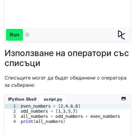
Run
Използване на оператори със
списъци
Списъците могат да бъдат обединени с оператора
за събиране:
IPython Shell
script.py
1
even_numbers
=
[
2
,
4
,
6
,
8
]
2
odd_numbers
=
[
1
,
3
,
5
,
7
]
3
all_numbers
=
odd_numbers
+
even_numbers
4
print
(
all_numbers
)