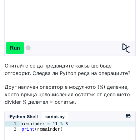
Run
Опитайте се да предвидите какъв ще бъде
отговорът. Следва ли Python реда на операциите?
Друг наличен оператор е модулното (%) деление,
което връща целочисления остатък от делението.
divider % делител = остатък.
IPython Shell
script.py
1
remainder
=
11
%
3
2
print
(
remainder
)