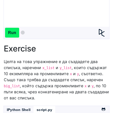
Run
Exercise
Целта на това упражнение е да създадете два
списъка, наречени
и
, които съдържат
x_list
y_list
10 екземпляра на променливите
и
, съответно.
x
y
Също така трябва да създадете списък, наречен
, който съдържа променливите
и
, по 10
big_list
x
y
пъти всяка, чрез конкатениране на двата създадени
от вас списъка.
IPython Shell
script.py