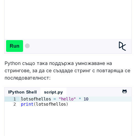
Run
Python също така поддържа умножаване на
стрингове, за да се създаде стринг с повтаряща се
последователност:
IPython Shell
script.py
1
lotsofhellos
=
"hello"
*
10
2
print
(
lotsofhellos
)