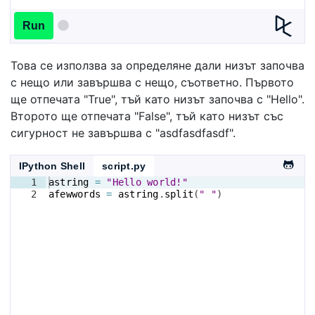
Run
Това се използва за определяне дали низът започва
с нещо или завършва с нещо, съответно. Първото
ще отпечата "True", тъй като низът започва с "Hello".
Второто ще отпечата "False", тъй като низът със
сигурност не завършва с "asdfasdfasdf".
IPython Shell
script.py
1
astring
=
"Hello world!"
2
afewwords
=
astring
.
split
(
" "
)