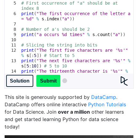
5
# First occurrence of "a" should be at 
index 8
6
print
(
"The first occurrence of the letter a 
= %d"
%
s
.
index
(
"a"
))
7
8
# Number of a's should be 2
9
print
(
"a occurs %d times"
%
s
.
count
(
"a"
))
10
11
# Slicing the string into bits
12
print
(
"The first five characters are '%s'"
%
s
[
:
5
])
# Start to 5
13
print
(
"The next five characters are '%s'"
%
s
[
5
:
10
])
# 5 to 10
14
print
(
"The thirteenth character is '%s'"
%
s
[
12
])
# Just number 12
Solution
Submit
This site is generously supported by
DataCamp
.
DataCamp offers online interactive
Python Tutorials
for Data Science. Join
over a million
other learners
and get started learning Python for data science
today!