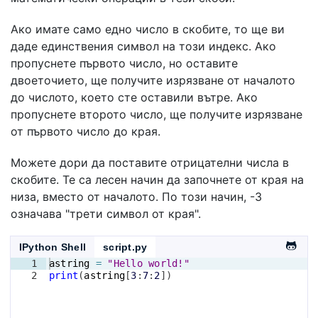
Ако имате само едно число в скобите, то ще ви
даде единствения символ на този индекс. Ако
пропуснете първото число, но оставите
двоеточието, ще получите изрязване от началото
до числото, което сте оставили вътре. Ако
пропуснете второто число, ще получите изрязване
от първото число до края.
Можете дори да поставите отрицателни числа в
скобите. Те са лесен начин да започнете от края на
низа, вместо от началото. По този начин, -3
означава "трети символ от края".
IPython Shell
script.py
1
astring
=
"Hello world!"
2
print
(
astring
[
3
:
7
:
2
])