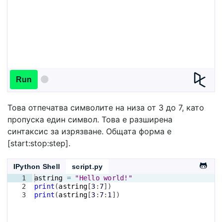
Run
Това отпечатва символите на низа от 3 до 7, като
пропуска един символ. Това е разширена
синтаксис за изрязване. Общата форма е
[start:stop:step].
IPython Shell
script.py
1
astring
=
"Hello world!"
2
print
(
astring
[
3
:
7
])
3
print
(
astring
[
3
:
7
:
1
])