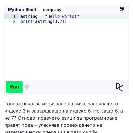
IPython Shell
script.py
1
astring
=
"Hello world!"
2
print
(
astring
[
3
:
7
])
Run
Това отпечатва изрязване на низа, започващо от
индекс 3 и завършващо на индекс 6. Но защо 6, а
не 7? Отново, повечето езици за програмиране
правят това – улеснява провеждането на
математически операции в тези скоби.