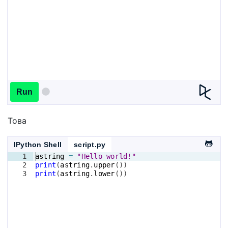
Run
Това
IPython Shell
script.py
1
astring
=
"Hello world!"
2
print
(
astring
.
upper
(
))
3
print
(
astring
.
lower
(
))