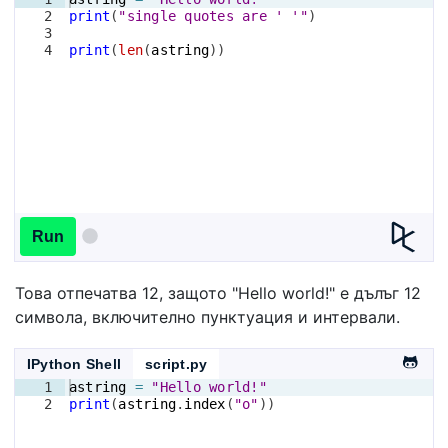
2
print
(
"single quotes are ' '"
)
3
4
print
(
len
(
astring
))
Run
Това отпечатва 12, защото "Hello world!" е дълъг 12
символа, включително пунктуация и интервали.
IPython Shell
script.py
1
astring
=
"Hello world!"
2
print
(
astring
.
index
(
"o"
))