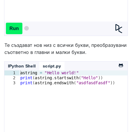
Run
Те създават нов низ с всички букви, преобразувани
съответно в главни и малки букви.
IPython Shell
script.py
1
astring
=
"Hello world!"
2
print
(
astring
.
startswith
(
"Hello"
))
3
print
(
astring
.
endswith
(
"asdfasdfasdf"
))