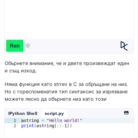
Run
Обърнете внимание, че и двете произвеждат един
и същ изход.
Няма функция като strrev в C за обръщане на низ.
Но с гореспоменатия тип синтаксис за изрязване
можете лесно да обърнете низ като този
IPython Shell
script.py
1
astring
=
"Hello world!"
2
print
(
astring
[
::
-
1
])