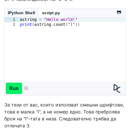
IPython Shell
script.py
1
astring
=
"Hello world!"
2
print
(
astring
.
count
(
"l"
))
Run
За тези от вас, които използват смешни шрифтове,
това е малка "l", а не номер едно. Това преброява
броя на "l"-тата в низа. Следователно трябва да
отпечата 3.