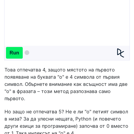
Run
Това отпечатва 4, защото мястото на първото
появяване на буквата "o" е 4 символа от първия
символ. Обърнете внимание как всъщност има две
"о" в фразата – този метод разпознава само
първото.
Но защо не отпечатва 5? Не е ли "o" петият символ
в низа? За да улесни нещата, Python (и повечето
други езици за програмиране) започва от 0 вместо
от 1. Така индексът на "o" е 4.