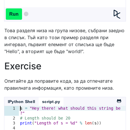
Run
Това разделя низа на група низове, събрани заедно
в списък. Тъй като този пример разделя при
интервал, първият елемент от списъка ще бъде
"Hello", а вторият ще бъде "world!".
Exercise
Опитайте да поправите кода, за да отпечатате
правилната информация, като промените низа.
IPython Shell
script.py
1
s
=
"Hey there! what should this string be
?"
2
# Length should be 20
3
print
(
"Length of s = %d"
%
len
(
s
))
4