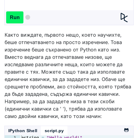
Run
Както виждате, първото нещо, което научихте,
беше отпечатването на просто изречение. Това
изречение беше съхранено от Python като низ.
Вместо веднага да отпечатваме низове, ще
изследваме различните неща, които можете да
правите с тях. Можете също така да използвате
единични кавички, за да зададете низ. Обаче ще
срещнете проблеми, ако стойността, която трябва
да бъде зададена, съдържа единични кавички.
Например, за да зададете низа в тези скоби
(единични кавички са ' '), трябва да използвате
само двойни кавички, като този начин:
IPython Shell
script.py
1
astring
=
"Hello world!"