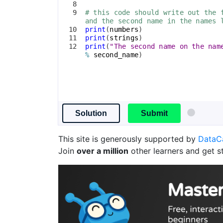
8
9
# this code should write out the 
and the second name in the names 
10
print
(
numbers
)
11
print
(
strings
)
12
print
(
"The second name on the nam
%
second_name
)
Solution
Submit
This site is generously supported by
Data
Join
over a million
other learners and get s