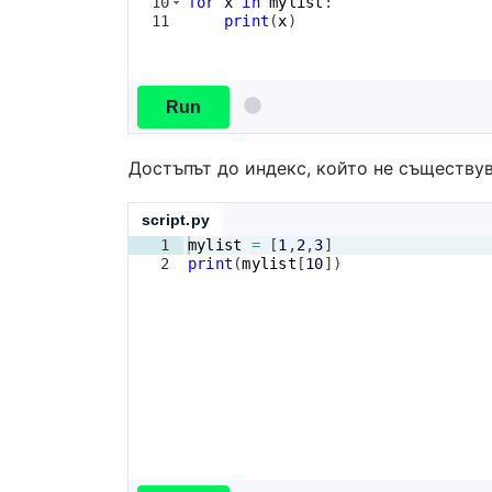
10
for
x
in
mylist
:
11
print
(
x
)
Run
Достъпът до индекс, който не съществув
script.py
1
mylist
=
[
1
,
2
,
3
]
2
print
(
mylist
[
10
])