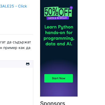
ALE25 - Click
огат да съдържат
ин пример как да
Sponsors