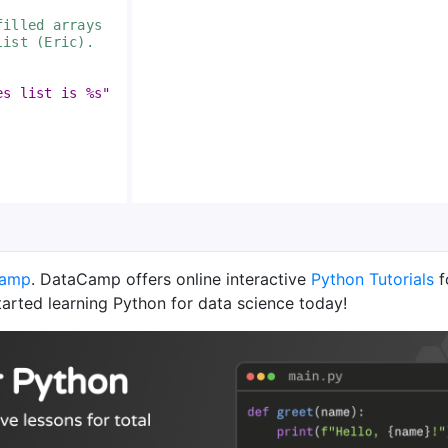
filled arrays 
list (Eric).
es list is %s"
Camp
. DataCamp offers online interactive
Python Tutorials
f
tarted learning Python for data science today!