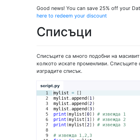
Good news! You can save 25% off your Dat
here to redeem your discount
Списъци
Списъците са много подобни на масивит
колкото искате променливи. Списъците с
изградите списък.
script.py
1
mylist
=
[
]
2
mylist
.
append
(
1
)
3
mylist
.
append
(
2
)
4
mylist
.
append
(
3
)
5
print
(
mylist
[
0
])
# извежда 1
6
print
(
mylist
[
1
])
# извежда 2
7
print
(
mylist
[
2
])
# извежда 3
8
9
# извежда 1,2,3