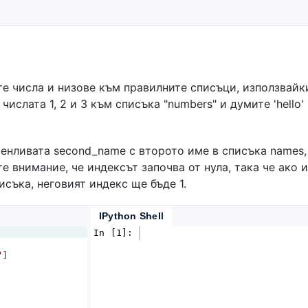
те числа и низове към правилните списъци, използвайк
числата 1, 2 и 3 към списъка "numbers" и думите 'hello' 
енливата second_name с второто име в списъка names,
те внимание, че индексът започва от нула, така че ако 
съка, неговият индекс ще бъде 1.
IPython Shell
In [1]: 
"
]