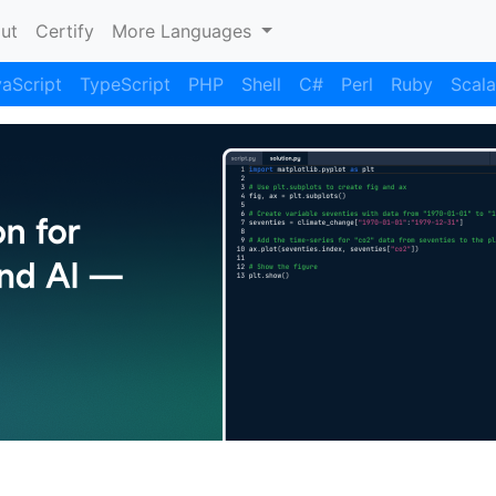
nt)
ut
Certify
More Languages
aScript
TypeScript
PHP
Shell
C#
Perl
Ruby
Scala