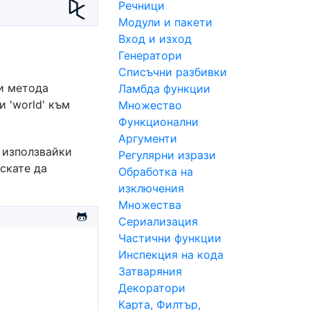
Речници
Модули и пакети
Вход и изход
Генератори
Списъчни разбивки
и метода
Ламбда функции
и 'world' към
Множество
Функционални
Аргументи
 използвайки
Регулярни изрази
искате да
Обработка на
изключения
Множества
Сериализация
Частични функции
Инспекция на кода
Затваряния
Декоратори
Карта, Филтър,