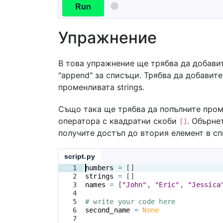
Run
Упражнение
В това упражнение ще трябва да добави
"append" за списъци. Трябва да добавите 
променливата strings.
Също така ще трябва да попълните пром
оператора с квадратни скоби
. Обърне
[]
получите достъп до втория елемент в спи
script.py
1
numbers
=
[
]
2
strings
=
[
]
3
names
=
[
"John"
, 
"Eric"
, 
"Jessica
4
5
# write your code here
6
second_name
=
None
7