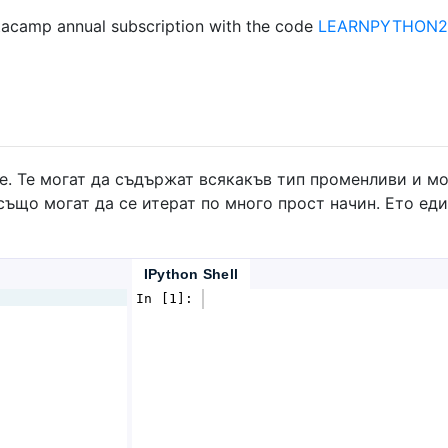
acamp annual subscription with the code
LEARNPYTHON23
е. Те могат да съдържат всякакъв тип променливи и м
ъщо могат да се итерат по много прост начин. Ето ед
IPython Shell
In [1]: 