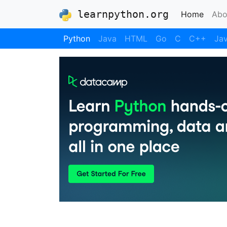
learnpython.org
(curre
Home
Abo
Python
Java
HTML
Go
C
C++
Jav