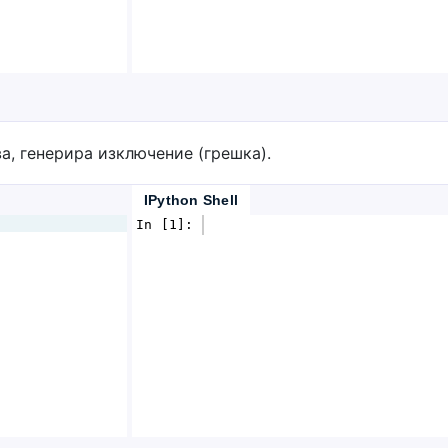
а, генерира изключение (грешка).
IPython Shell
In [1]: 