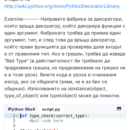
http://wiki.python.org/moin/PythonDecoratorLibrary
.
Exercise-------- Направете фабрика за декоратори,
която връща декоратор, който декорира функции с
един аргумент. Фабриката трябва да приема един
аргумент, тип, и след това да връща декоратор,
който прави функцията да проверява дали входът
е от правилния тип. Ако е грешен, трябва да изведе
"Bad Type" (в действителност би трябвало да
предизвика грешка, но предизвикване на грешки не
е в този урок). Вижте кода в урока и очаквания
изход, ако се объркате (знам, че и аз бих се
объркал). Използването на isinstance(object,
type_of_object) или type(object) може да помогне.
IPython Shell
script.py
1
def
type_check
(
correct_type
)
:
2
#put code here
3