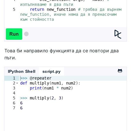
изпълняваме я два пъти
5
return
new_function
# трябва да върнем 
new_function, иначе няма да я пренасочим 
към стойността
Run
Това би направило функцията да се повтори два
пъти.
IPython Shell
script.py
1
>>>
 @
repeater
2
def
multiply
(
num1
, 
num2
)
:
3
print
(
num1
*
num2
)
4
5
>>>
multiply
(
2
, 
3
)
6
6
7
6