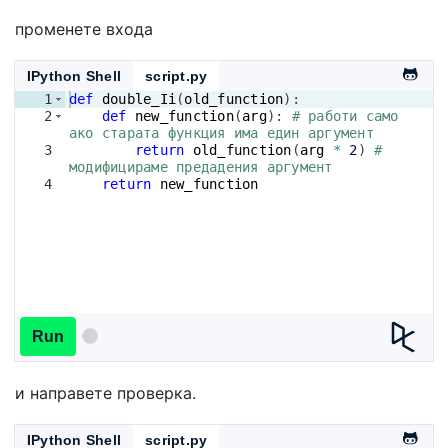
променете входа
IPython Shell
script.py
1
def
double_Ii
(
old_function
)
:
2
def
new_function
(
arg
)
: 
# работи само 
ако старата функция има един аргумент
3
return
old_function
(
arg
*
2
)
# 
модифицираме предадения аргумент
4
return
new_function
Run
и направете проверка.
IPython Shell
script.py