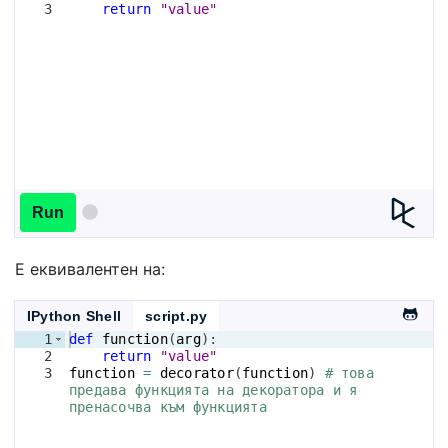
3
return
"value"
Run
Е еквивалентен на:
IPython Shell
script.py
1
def
function
(
arg
)
:
2
return
"value"
3
function
=
decorator
(
function
)
# това 
предава функцията на декоратора и я 
пренасочва към функцията