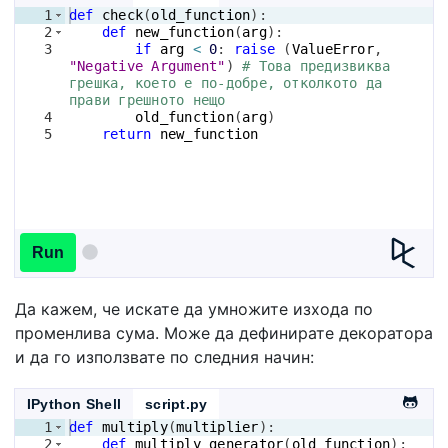
1
def
check
(
old_function
)
:
2
def
new_function
(
arg
)
:
3
if
arg
<
0
: 
raise
(
ValueError
, 
"Negative Argument"
)
# Това предизвиква 
грешка, което е по-добре, отколкото да 
прави грешното нещо
4
old_function
(
arg
)
5
return
new_function
Run
Да кажем, че искате да умножите изхода по
променлива сума. Може да дефинирате декоратора
и да го използвате по следния начин:
IPython Shell
script.py
1
def
multiply
(
multiplier
)
:
2
def
multiply_generator
(
old_function
)
: