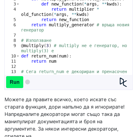
3
def
new_function
(
*
args
, 
**
kwds
)
:
4
return
multiplier
*
old_function
(
*
args
, 
**
kwds
)
5
return
new_function
6
return
multiply_generator
# връща новия 
генератор
7
8
# Използване
9
@
multiply
(
3
)
# multiply не е генератор, но 
multiply(3) е
10
def
return_num
(
num
)
:
11
return
num
12
13
# Сега return_num е декориран и пренасочен 
в себе си
14
return_num
(
5
)
# трябва да върне 15
Run
Можете да правите всичко, което искате със
старата функция, дори напълно да я игнорирате!
Напредналите декоратори могат също така да
манипулират документацията и броя на
аргументите. За някои интересни декоратори,
отидете на