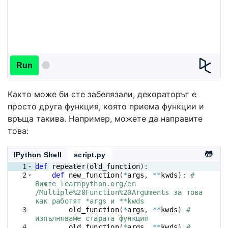
Run
Както може би сте забелязали, декораторът е
просто друга функция, която приема функции и
връща такива. Например, можете да направите
това:
IPython Shell
script.py
1
def
repeater
(
old_function
)
:
2
def
new_function
(
*
args
, 
**
kwds
)
: 
# 
Вижте learnpython.org/en
/Multiple%20Function%20Arguments за това 
как работят *args и **kwds
3
old_function
(
*
args
, 
**
kwds
)
# 
изпълняваме старата функция
4
old_function
(
*
args
, 
**
kwds
)
# 