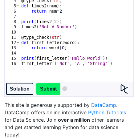
4
@
type_check
(
int
)
5
def
times2
(
num
)
:
6
return
num
*
2
7
8
print
(
times2
(
2
))
9
times2
(
'Not A Number'
)
10
11
@
type_check
(
str
)
12
def
first_letter
(
word
)
:
13
return
word
[
0
]
14
15
print
(
first_letter
(
'Hello World'
))
16
first_letter
([
'Not'
, 
'A'
, 
'String'
])
Solution
Submit
This site is generously supported by
DataCamp
.
DataCamp offers online interactive
Python Tutorials
for Data Science. Join
over a million
other learners
and get started learning Python for data science
today!