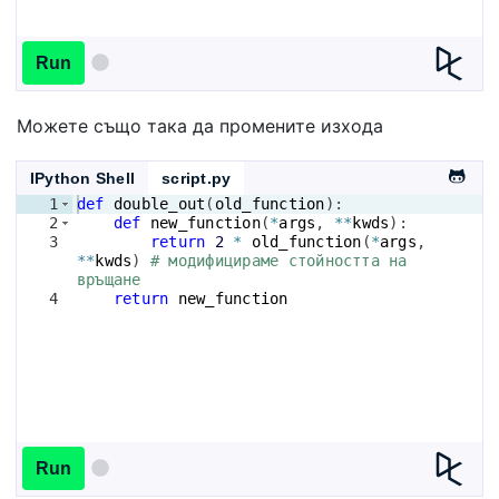
Run
Можете също така да промените изхода
IPython Shell
script.py
1
def
double_out
(
old_function
)
:
2
def
new_function
(
*
args
, 
**
kwds
)
:
3
return
2
*
old_function
(
*
args
, 
**
kwds
)
# модифицираме стойността на 
връщане
4
return
new_function
Run