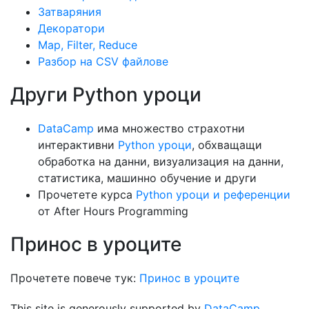
Затваряния
Декоратори
Map, Filter, Reduce
Разбор на CSV файлове
Други Python уроци
DataCamp
има множество страхотни
интерактивни
Python уроци
, обхващащи
обработка на данни, визуализация на данни,
статистика, машинно обучение и други
Прочетете курса
Python уроци и референции
от After Hours Programming
Принос в уроците
Прочетете повече тук:
Принос в уроците
This site is generously supported by
DataCamp
.