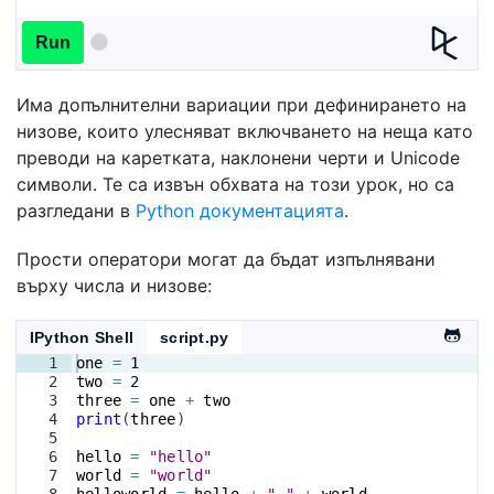
Run
Има допълнителни вариации при дефинирането на
низове, които улесняват включването на неща като
преводи на каретката, наклонени черти и Unicode
символи. Те са извън обхвата на този урок, но са
разгледани в
Python документацията
.
Прости оператори могат да бъдат изпълнявани
върху числа и низове:
IPython Shell
script.py
1
one
=
1
2
two
=
2
3
three
=
one
+
two
4
print
(
three
)
5
6
hello
=
"hello"
7
world
=
"world"
8
helloworld
=
hello
+
" "
+
world