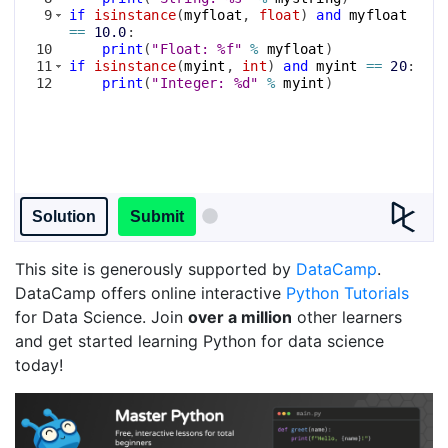
9
if
isinstance
(
myfloat
, 
float
)
and
myfloat
==
10.0
:
10
print
(
"Float: %f"
%
myfloat
)
11
if
isinstance
(
myint
, 
int
)
and
myint
==
20
:
12
print
(
"Integer: %d"
%
myint
)
Solution
Submit
This site is generously supported by
DataCamp
.
DataCamp offers online interactive
Python Tutorials
for Data Science. Join
over a million
other learners
and get started learning Python for data science
today!