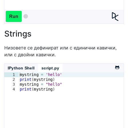
Run
Strings
Низовете се дефинират или с единични кавички,
или с двойни кавички.
IPython Shell
script.py
1
mystring
=
'hello'
2
print
(
mystring
)
3
mystring
=
"hello"
4
print
(
mystring
)