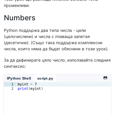
променливи.
Numbers
Python поддържа два типа числа - цели
(целочислени) и числа с плаваща запетая
(десетични). (Също така поддържа комплексни
числа, които няма да бъдат обяснени в този урок).
За да дефинирате цяло число, използвайте следния
синтаксис:
IPython Shell
script.py
1
myint
=
7
2
print
(
myint
)