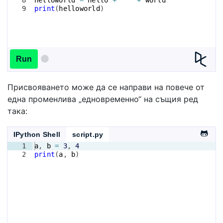
9
print
(
helloworld
)
Run
Присвояването може да се направи на повече от
една променлива „едновременно“ на същия ред
така:
IPython Shell
script.py
1
a
, 
b
=
3
, 
4
2
print
(
a
, 
b
)