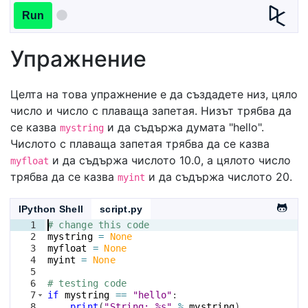
Run
Упражнение
Целта на това упражнение е да създадете низ, цяло
число и число с плаваща запетая. Низът трябва да
се казва
и да съдържа думата "hello".
mystring
Числото с плаваща запетая трябва да се казва
и да съдържа числото 10.0, а цялото число
myfloat
трябва да се казва
и да съдържа числото 20.
myint
IPython Shell
script.py
1
# change this code
2
mystring
=
None
3
myfloat
=
None
4
myint
=
None
5
6
# testing code
7
if
mystring
==
"hello"
:
8
print
(
"String: %s"
%
mystring
)