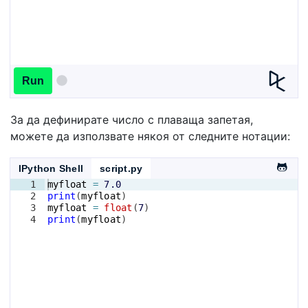
Run
За да дефинирате число с плаваща запетая,
можете да използвате някоя от следните нотации:
IPython Shell
script.py
1
myfloat
=
7.0
2
print
(
myfloat
)
3
myfloat
=
float
(
7
)
4
print
(
myfloat
)