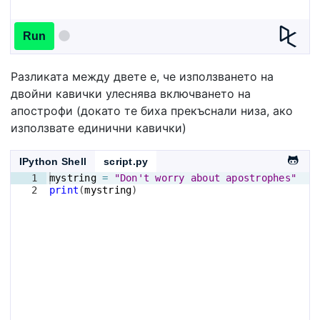
Run
Разликата между двете е, че използването на
двойни кавички улеснява включването на
апострофи (докато те биха прекъснали низа, ако
използвате единични кавички)
IPython Shell
script.py
1
mystring
=
"Don't worry about apostrophes"
2
print
(
mystring
)