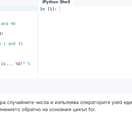
IPython Shell
In [1]: 
 and 40
0
)
n 1 and 15
 is... %d!"
%
ра случайните числа и изпълнява операторите yield еди
лнението обратно на основния цикъл for.