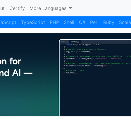
nt)
ut
Certify
More Languages
aScript
TypeScript
PHP
Shell
C#
Perl
Ruby
Scala