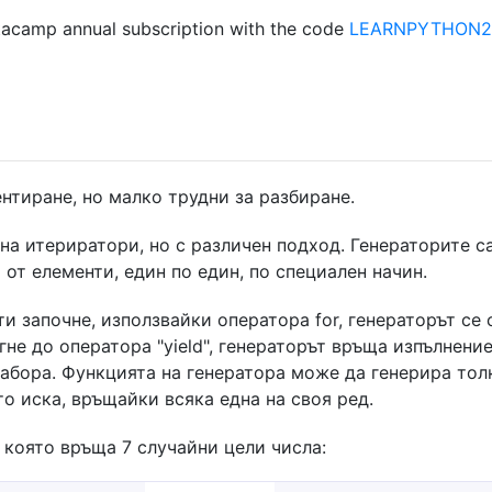
acamp annual subscription with the code
LEARNPYTHON23
нтиране, но малко трудни за разбиране.
 на итериратори, но с различен подход. Генераторите с
от елементи, един по един, по специален начин.
ти започне, използвайки оператора for, генeраторът се
не до оператора "yield", генeраторът връща изпълнени
набора. Функцията на генeратора може да генерира тол
о иска, връщайки всяка една на своя ред.
 която връща 7 случайни цели числа: