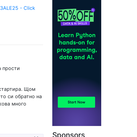
ALE25 - Click
а прости
 стартира. Щом
ето си обратно на
кова много
Sponsors