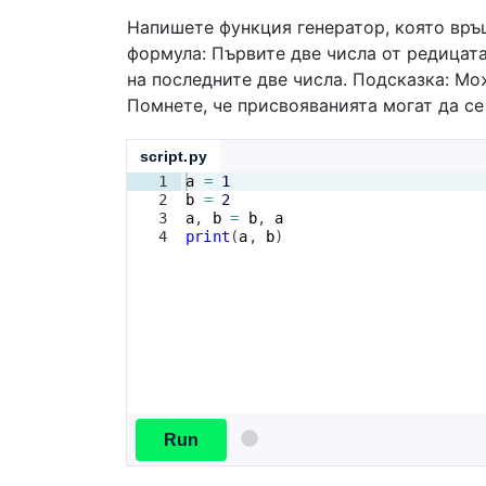
Напишете функция генeратор, която връщ
формула: Първите две числа от редицата 
на последните две числа. Подсказка: Мо
Помнете, че присвояванията могат да с
script.py
1
a
=
1
2
b
=
2
3
a
, 
b
=
b
, 
a
4
print
(
a
, 
b
)
Run