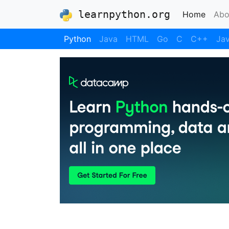
learnpython.org
(curre
Home
Abo
Python
Java
HTML
Go
C
C++
Jav