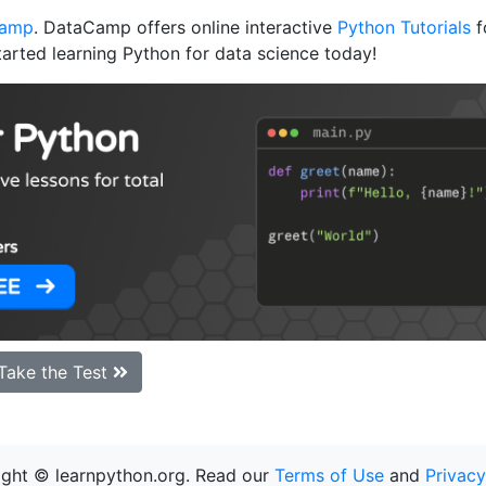
Camp
. DataCamp offers online interactive
Python Tutorials
f
tarted learning Python for data science today!
Take the Test
ght © learnpython.org. Read our
Terms of Use
and
Privacy