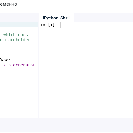
ременно.
IPython Shell
In [1]: 
t which does 
a placeholder.
Type
:
 is a generator