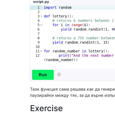
script.py
1
import
random
2
3
def
lottery
(
)
:
4
# returns 6 numbers between 1
5
for
i
in
range
(
6
)
:
6
yield
random
.
randint
(
1
, 
4
7
8
# returns a 7th number betwee
9
yield
random
.
randint
(
1
, 
15
)
10
11
for
random_number
in
lottery
(
)
:
12
print
(
"And the next number
(
random_number
))
Run
Тази функция сама решава как да генери
паузирайки между тях, за да върне изпъ
Exercise