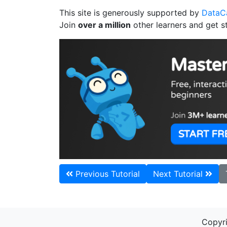
This site is generously supported by
Data
Join
over a million
other learners and get s
Previous Tutorial
Next Tutorial
Copyri