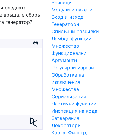
Речници
ки следната
Модули и пакети
е връща, е сборът
Вход и изход
та генeратор?
Генератори
Списъчни разбивки
Ламбда функции
Множество
Функционални
Аргументи
Регулярни изрази
Обработка на
изключения
Множества
Сериализация
Частични функции
Инспекция на кода
Затваряния
Декоратори
Карта, Филтър,