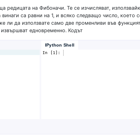
а редицата на Фибоначи. Те се изчисляват, използвай
винаги са равни на 1, и всяко следващо число, което с
же ли да използвате само две променливи във функция
е извършват едновременно. Кодът
IPython Shell
In [1]: 