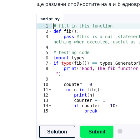
ще размени стойностите на a и b еднов
script.py
1
# fill in this function
2
def
fib
(
)
:
3
pass
#this is a null statemen
nothing when executed, useful as 
4
5
# testing code
6
import
types
7
if
type
(
fib
(
))
==
types
.
Generator
8
print
(
"Good, The fib function
."
)
9
10
counter
=
0
11
for
n
in
fib
(
)
:
12
print
(
n
)
13
counter
+=
1
14
if
counter
==
10
:
15
break
Solution
Submit