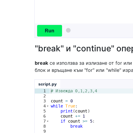
Run
"break" и "continue" оп
break
се използва за излизане от for или
блок и връщане към "for" или "while" из
script.py
1
# Извежда 0,1,2,3,4
2
3
count
=
0
4
while
True
:
5
print
(
count
)
6
count
+=
1
7
if
count
>=
5
:
8
break
9