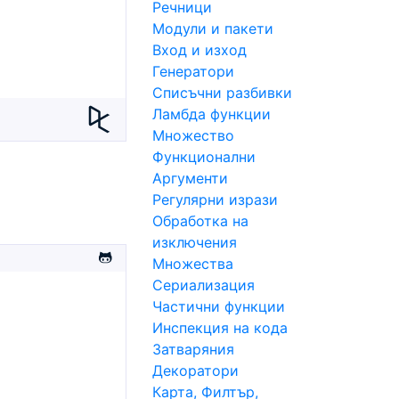
Речници
Модули и пакети
Вход и изход
Генератори
Списъчни разбивки
Ламбда функции
Множество
Функционални
Аргументи
Регулярни изрази
Обработка на
изключения
Множества
Сериализация
Частични функции
Инспекция на кода
Затваряния
Декоратори
Карта, Филтър,