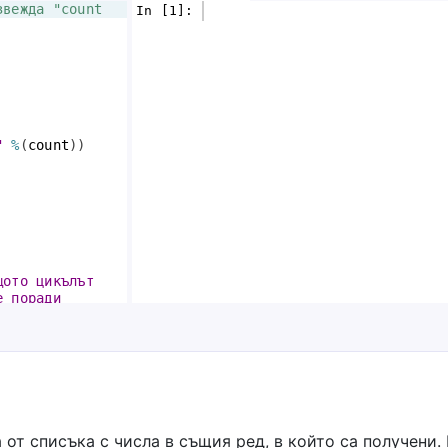
звежда "count 
In [1]: 
"
%
(
count
))
щото цикълът 
е поради 
 от списъка с числа в същия ред, в който са получени.