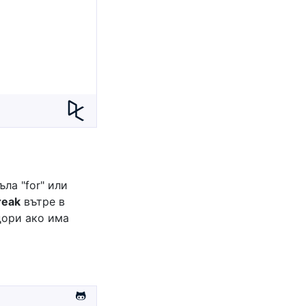
ла "for" или
reak
вътре в
 дори ако има