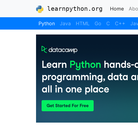
learnpython.org
(curre
Home
Abo
Python
Java
HTML
Go
C
C++
Jav