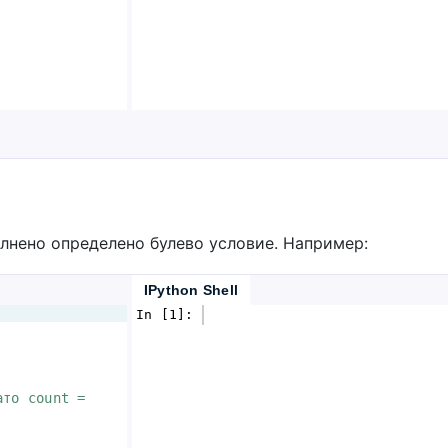
пълнено определено булево условие. Например:
IPython Shell
In [1]: 
ато count = 