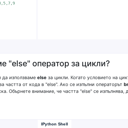
3,5,7,9
 "else" оператор за цикли?
ем да използваме
else
за цикли. Когато условието на цикъ
ява частта от кода в "else". Ако се изпълни операторът
b
уска. Обърнете внимание, че частта "else" се изпълнява,
IPython Shell