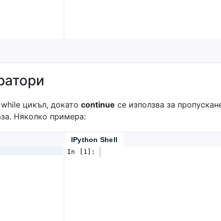
ератори
 while цикъл, докато
continue
се използва за пропускан
раза. Няколко примера:
IPython Shell
In [1]: 