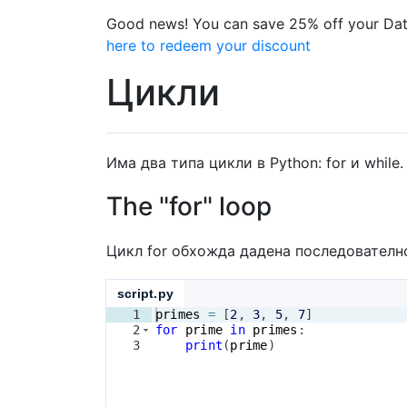
Good news! You can save 25% off your Dat
here to redeem your discount
Цикли
Има два типа цикли в Python: for и while.
The "for" loop
Цикл for обхожда дадена последователно
script.py
1
primes
=
[
2
, 
3
, 
5
, 
7
]
2
for
prime
in
primes
:
3
print
(
prime
)