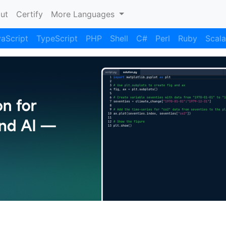
nt)
ut
Certify
More Languages
aScript
TypeScript
PHP
Shell
C#
Perl
Ruby
Scala