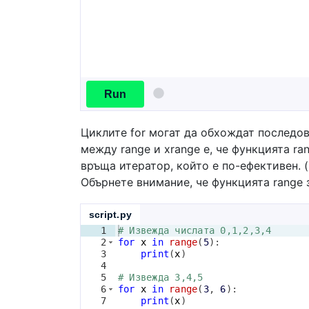
Run
Циклите for могат да обхождат последова
между range и xrange е, че функцията ra
връща итератор, който е по-ефективен. (
Обърнете внимание, че функцията range з
script.py
1
# Извежда числата 0,1,2,3,4
2
for
x
in
range
(
5
)
:
3
print
(
x
)
4
5
# Извежда 3,4,5
6
for
x
in
range
(
3
, 
6
)
:
7
print
(
x
)