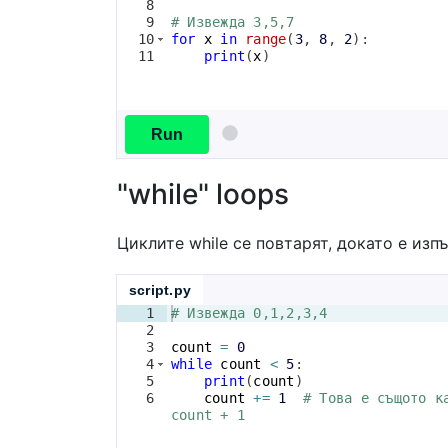
8
9
# Извежда 3,5,7
10
for
x
in
range
(
3
, 
8
, 
2
)
:
11
print
(
x
)
Run
"while" loops
Циклите while се повтарят, докато е из
script.py
1
# Извежда 0,1,2,3,4
2
3
count
=
0
4
while
count
<
5
:
5
print
(
count
)
6
count
+=
1
# Това е същото к
count + 1