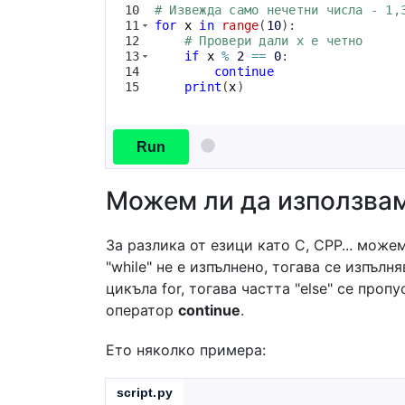
10
# Извежда само нечетни числа - 1,
11
for
x
in
range
(
10
)
:
12
# Провери дали x е четно
13
if
x
%
2
==
0
:
14
continue
15
print
(
x
)
Run
Можем ли да използваме
За разлика от езици като C, CPP... мож
"while" не е изпълнено, тогава се изпълн
цикъла for, тогава частта "else" се проп
оператор
continue
.
Ето няколко примера:
script.py