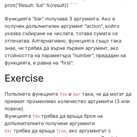
print("Result: %d" %(result)) ```
Функцията "bar" получава 3 аргумента. Ако е
получен допълнителен аргумент "action", който
указва събиране на числата, тогава сумата се
отпечатва. Алтернативно, функцията също така
знае, че трябва да върне първия аргумент, ако
стойността на параметъра "number", предаден на
функцията, е равна на "first".
Exercise
Попълнете функциите
и
така, че да могат да
foo
bar
приемат променливо количество аргументи (3 или
повече).
Функцията
трябва да връща броя на
foo
допълнителните получени аргументи.
трябва да връща
, ако аргументът с
bar
True