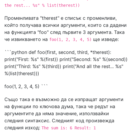
the rest... %s" % list(therest))
Променливата "therest" е списък с променливи,
който получава всички аргументи, които са дадени
на функцията "foo" след първите 3 аргумента. Така
че извикването на
ще изведе:
foo(1, 2, 3, 4, 5)
```python def foo(first, second, third, *therest):
print("First: %s" %(first)) print("Second: %s" %(second))
print("Third: %s" %(third)) print("And all the rest... %s"
%(list(therest)))
foo(1, 2, 3, 4, 5) ```
Също така е възможно да се изпращат аргументи
на функции по ключова дума, така че редът на
аргументите да няма значение, използвайки
следния синтаксис. Следният код произвежда
следния изход:
The sum is: 6 Result: 1