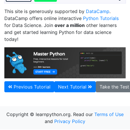
This site is generously supported by
DataCamp
.
DataCamp offers online interactive
Python Tutorials
for Data Science. Join
over a million
other learners
and get started learning Python for data science
today!
Previous Tutorial
Next Tutorial
Take the Tes
Copyright © learnpython.org. Read our
Terms of Use
and
Privacy Policy