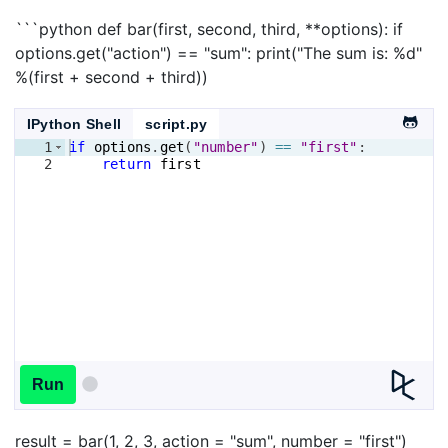
```python def bar(first, second, third, **options): if
options.get("action") == "sum": print("The sum is: %d"
%(first + second + third))
IPython Shell
script.py
1
if
options
.
get
(
"number"
)
==
"first"
:
2
return
first
Run
result = bar(1, 2, 3, action = "sum", number = "first")