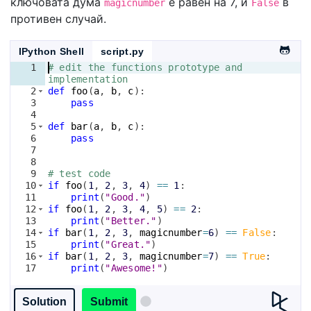
ключовата дума
е равен на 7, и
в
magicnumber
False
противен случай.
IPython Shell
script.py
1
# edit the functions prototype and 
implementation
2
def
foo
(
a
, 
b
, 
c
)
:
3
pass
4
5
def
bar
(
a
, 
b
, 
c
)
:
6
pass
7
8
9
# test code
10
if
foo
(
1
, 
2
, 
3
, 
4
)
==
1
:
11
print
(
"Good."
)
12
if
foo
(
1
, 
2
, 
3
, 
4
, 
5
)
==
2
:
13
print
(
"Better."
)
14
if
bar
(
1
, 
2
, 
3
, 
magicnumber
=
6
)
==
False
:
15
print
(
"Great."
)
16
if
bar
(
1
, 
2
, 
3
, 
magicnumber
=
7
)
==
True
:
17
print
(
"Awesome!"
)
Solution
Submit